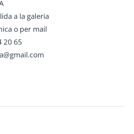
A
ida a la galeria
ica o per mail
4 20 65
ria@gmail.com