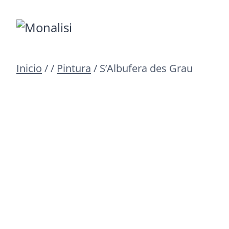
Saltar
al
contenido
Inicio
/
/
Pintura
/
S’Albufera des Grau