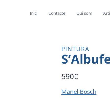
Inici
Contacte
Qui som
Art
PINTURA
S’Albuf
590
€
Manel Bosch