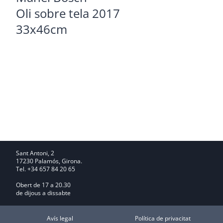
Oli sobre tela 2017
33x46cm
Sant Antoni, 2
17230 Palamós, Girona.
Tel. +34 657 84 20 65
Obert de 17 a 20.30
de dijous a dissabte
Avís legal
Política de privacitat