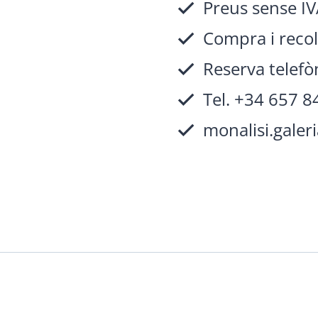
Preus sense IV
Compra i recoll
Reserva telefòn
Tel. +34 657 8
monalisi.gale