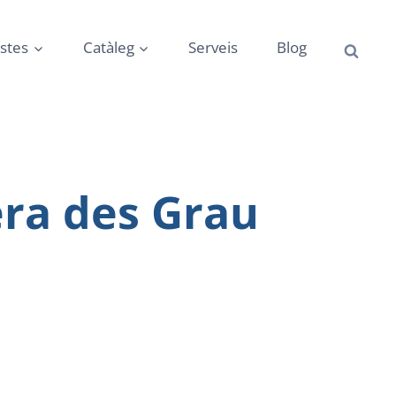
istes
Catàleg
Serveis
Blog
era des Grau