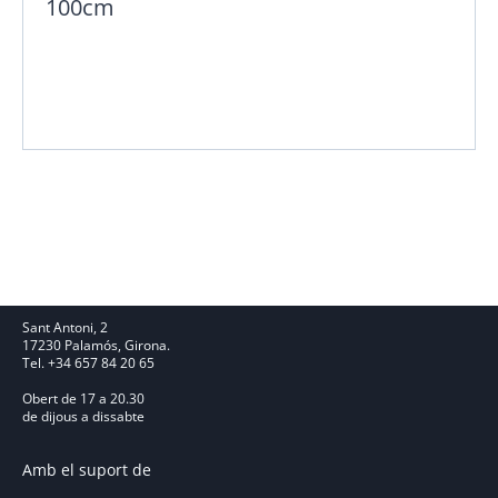
100cm
Sant Antoni, 2
17230 Palamós, Girona.
Tel. +34 657 84 20 65
Obert de 17 a 20.30
de dijous a dissabte
Amb el suport de