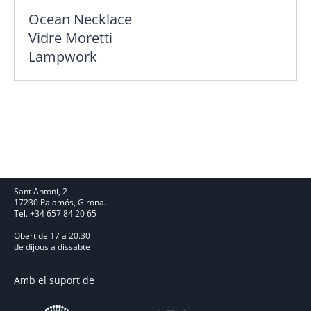
Ocean Necklace
Vidre Moretti
Lampwork
Sant Antoni, 2
17230 Palamós, Girona.
Tel. +34 657 84 20 65
Obert de 17 a 20.30
de dijous a dissabte
Amb el suport de