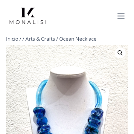
Saltar
al
contenido
Inicio
/
/
Arts & Crafts
/
Ocean Necklace