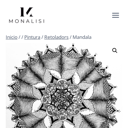
Saltar
al
contenido
Inicio
/
/
Pintura
/
Retoladors
/
Mandala