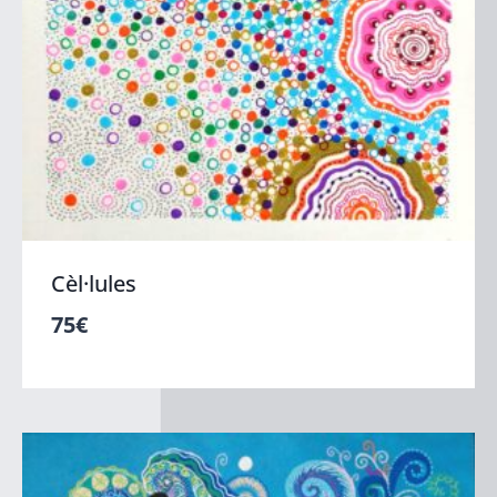
Cèl·lules
75
€