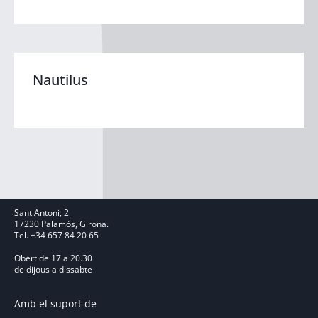
Nautilus
Sant Antoni, 2
17230 Palamós, Girona.
Tel. +34 657 84 20 65
Obert de 17 a 20.30
de dijous a dissabte
Amb el suport de