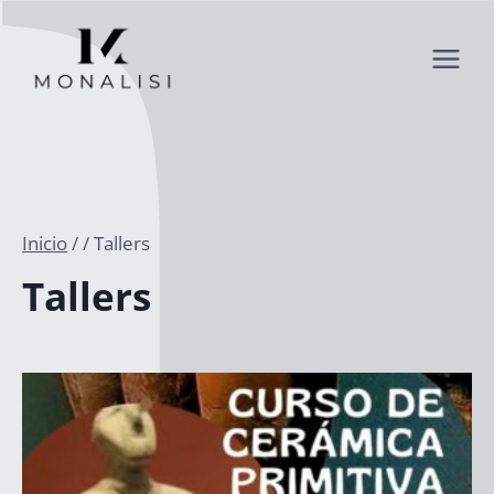
Saltar
al
contenido
Inicio
/
/
Tallers
Tallers