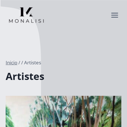
Saltar
al
contenido
Inicio
/
/
Artistes
Artistes