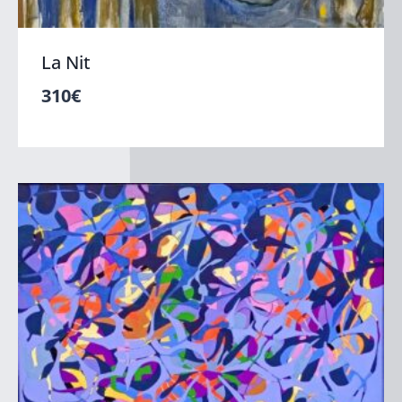
La Nit
310
€