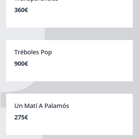
360
€
Tréboles Pop
900
€
Un Matí A Palamós
275
€