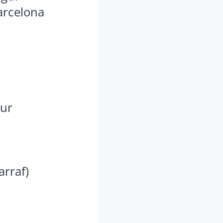
arcelona
gur
arraf)