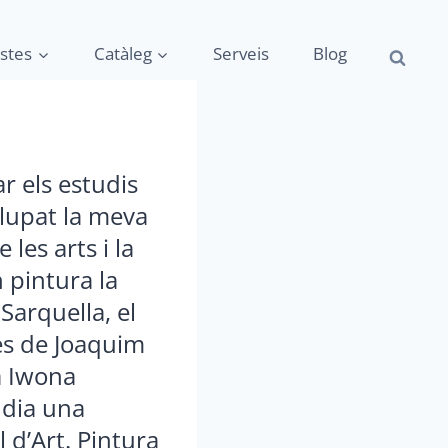
istes
Catàleg
Serveis
Blog
r els estudis
olupat la meva
les arts i la
 pintura la
 Sarquella, el
es de Joaquim
ra Iwona
 dia una
l d’Art. Pintura