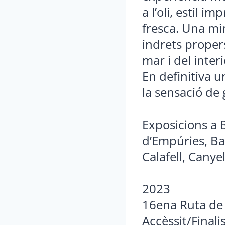
a l’oli, estil 
fresca. Una mir
indrets propers
mar i del inte
En definitiva un
la sensació de
Exposicions a B
d’Empúries, Ba
Calafell, Canyel
2023
16ena Ruta de l
Accèssit/Finali