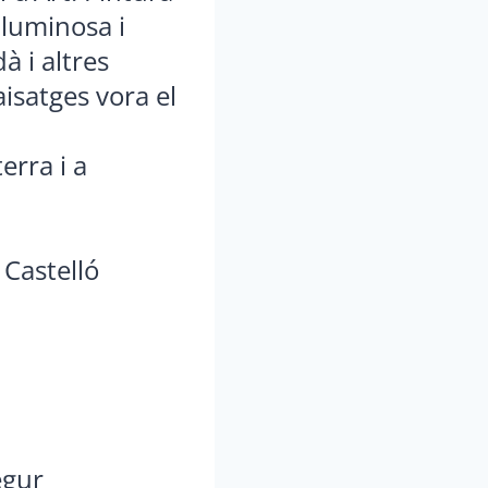
 lluminosa i
à i altres
aisatges vora el
erra i a
 Castelló
egur