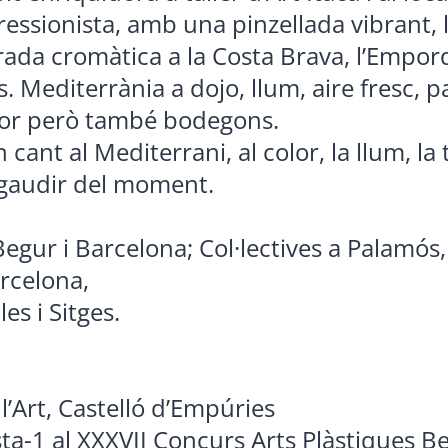
impressionista, amb una pinzellada vibrant,
ada cromàtica a la Costa Brava, l’Empord
. Mediterrània a dojo, llum, aire fresc, p
rior però també bodegons.
 cant al Mediterrani, al color, la llum, la t
 gaudir del moment.
egur i Barcelona; Col·lectives a Palamós,
rcelona,
les i Sitges.
’Art, Castelló d’Empúries
sta-1 al XXXVII Concurs Arts Plàstiques B