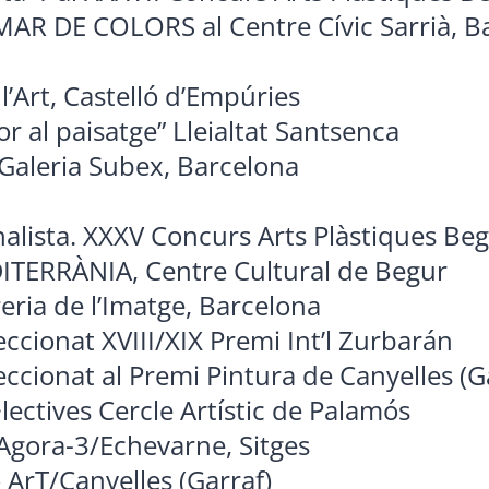
 MAR DE COLORS al Centre Cívic Sarrià, B
’Art, Castelló d’Empúries
lor al paisatge” Lleialtat Santsenca
a Galeria Subex, Barcelona
nalista. XXXV Concurs Arts Plàstiques Be
ITERRÀNIA, Centre Cultural de Begur
reria de l’Imatge, Barcelona
ccionat XVIII/XIX Premi Int’l Zurbarán
ccionat al Premi Pintura de Canyelles (G
lectives Cercle Artístic de Palamós
Agora-3/Echevarne, Sitges
 ArT/Canyelles (Garraf)