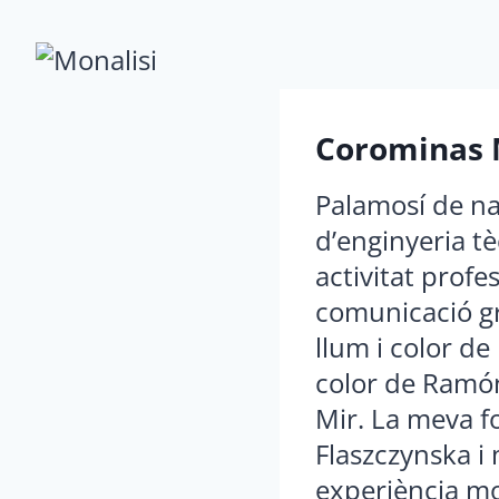
Saltar
al
contenido
Corominas 
Palamosí de na
d’enginyeria t
activitat profe
comunicació gr
llum i color de
color de Ramón
Mir. La meva fo
Flaszczynska i 
experiència molt