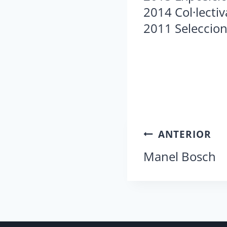
2014 Col·lecti
2011 Seleccion
Navegación
ANTERIOR
de
Manel Bosch
entradas