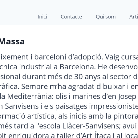
Inici
Contacte
Qui som
Art
Massa
ixement i barceloní d’adopció. Vaig cursa
ècnica industrial a Barcelona. He desenv
ssional durant més de 30 anys al sector de 
àfica. Sempre m’ha agradat dibuixar i en
 la Mediterrània: olis i marines d’en Josep
 Sanvisens i els paisatges impressionist
rmació artística, als inicis amb la pinto
més tard a l’escola Llàcer-Sanvisens; avui
 enriquidora a taller d’Art Ítaca i al loca