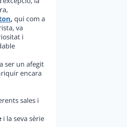
’excepció, la
ra,
ton
,
qui com a
ista, va
iositat i
dable
a ser un afegit
riquir encara
rents sales i
e
i la seva sèrie