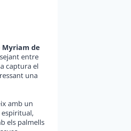
e
Myriam de
ssejant entre
a captura el
pressant una
eix amb un
espiritual,
mb els palmells