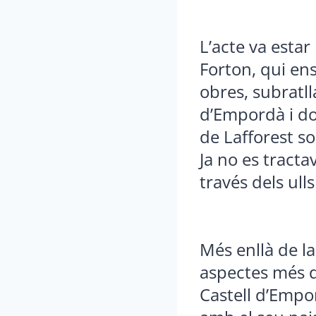
L’acte va esta
Forton, qui ens
obres, subratlla
d’Empordà i do
de Lafforest so
Ja no es tracta
través dels ull
Més enllà de la
aspectes més de
Castell d’Empo