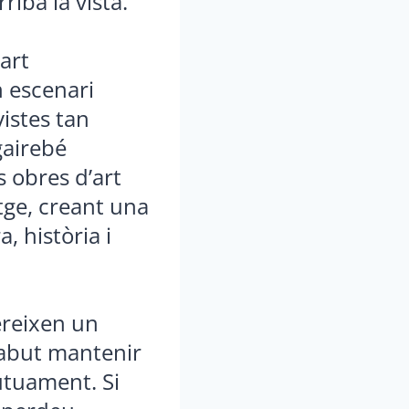
riba la vista.
art
 escenari
vistes tan
gairebé
s obres d’art
atge, creant una
, història i
ereixen un
 sabut mantenir
mútuament. Si