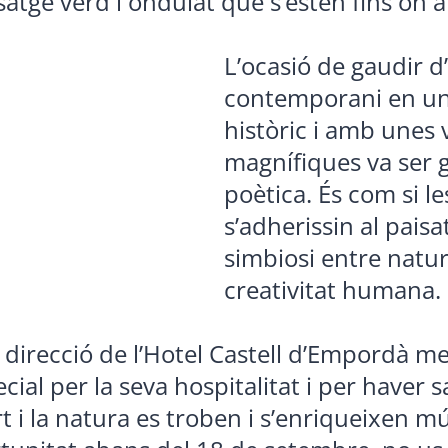
atge verd i ondulat que s’estén fins on ar
L’ocasió de gaudir d’
contemporani en un
històric i amb unes 
magnífiques va ser 
poètica. És com si le
s’adherissin al pais
simbiosi entre natura
creativitat humana.
a direcció de l’Hotel Castell d’Empordà m
ial per la seva hospitalitat i per haver
rt i la natura es troben i s’enriqueixen 