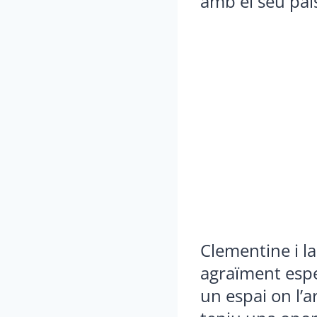
amb el seu pais
Clementine i l
agraïment espec
un espai on l’a