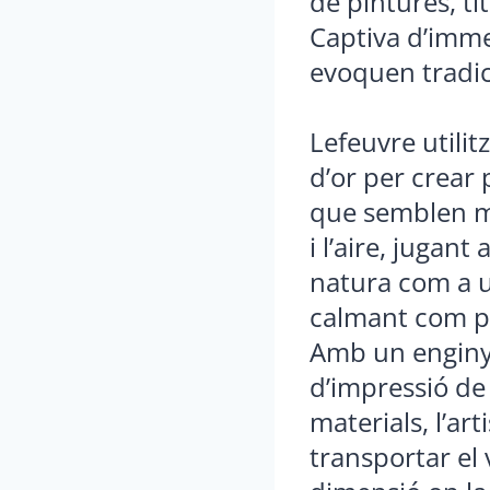
de pintures, t
Captiva d’imme
evoquen tradici
Lefeuvre utilitz
d’or per crear 
que semblen m
i l’aire, jugant
natura com a u
calmant com p
Amb un engin
d’impressió de
materials, l’ar
transportar el 