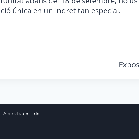
tunitat abans del 18 de setembre, no u
ció única en un indret tan especial.
Expos
Amb el suport de