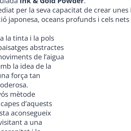
itulada
Ink & Gold Powder
.
diat per la seva capacitat de crear unes
ó japonesa, oceans profunds i cels nets i
a la tinta i la pols
paisatges abstractes
oviments de l’aigua
 amb la idea de la
na força tan
oderosa.
yós mètode
 capes d’aquests
tista aconsegueix
visitant a una