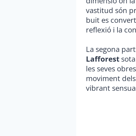
dimensió on la 
vastitud són pr
buit es convert
reflexió i la c
La segona part
Lafforest
sota 
les seves obre
moviment dels 
vibrant sensuali