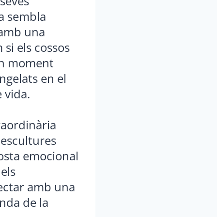
 seves
ça sembla
t amb una
 si els cossos
 un moment
ngelats en el
 vida.
raordinària
 escultures
osta emocional
els
ectar amb una
nda de la