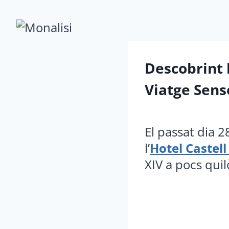
Saltar
al
contenido
Descobrint 
Viatge Senso
El passat dia 2
l’
Hotel Castel
XIV a pocs qui