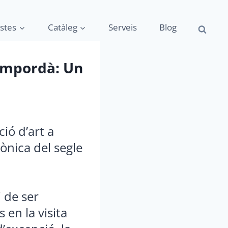
istes
Catàleg
Serveis
Blog
’Empordà: Un
ció d’art a
tònica del segle
i de ser
 en la visita