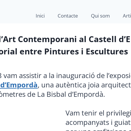
Inici
Contacte
Qui som
Art
l’Art Contemporani al Castell d
rial entre Pintures i Escultures
8 vam assistir a la inauguració de l’exposi
l d’Empordà
, una autèntica joia arquitec
lòmetres de La Bisbal d’Empordà.
Vam tenir el privileg
acompanyats i guiats