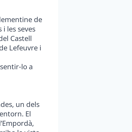
Clementine de
 i les seves
del Castell
de Lefeuvre i
sentir-lo a
ades, un dels
entorn. El
 l’Empordà,