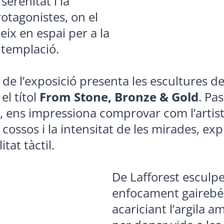
serenitat i la
otagonistes, on el
eix en espai per a la
ontemplació.
 de l’exposició presenta les escultures d
el títol
From Stone, Bronze & Gold
. Pa
s, ens impressiona comprovar com l’artist
cossos i la intensitat de les mirades, ex
tat tàctil.
De Lafforest esculp
enfocament gairebé 
acariciant l’argila a