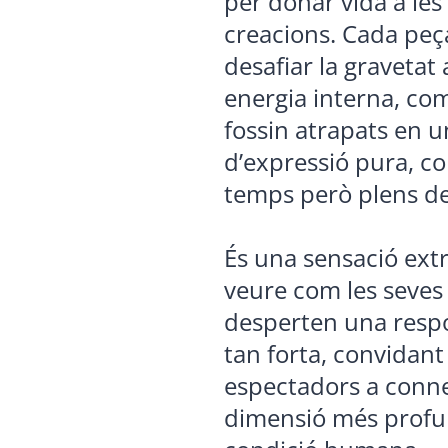
per donar vida a les
creacions. Cada pe
desafiar la graveta
energia interna, com
fossin atrapats en
d’expressió pura, co
temps però plens de
És una sensació ext
veure com les seves
desperten una resp
tan forta, convidant 
espectadors a conn
dimensió més profu