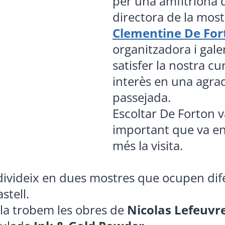
per una amfitriona d
directora de la most
Clementine De For
organitzadora i galer
satisfer la nostra cur
interès en una agra
passejada.
Escoltar De Forton v
important que va en
més la visita.
 divideix en dues mostres que ocupen dife
stell.
ala trobem les obres de
Nicolas Lefeuvr